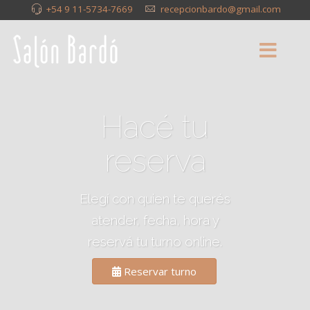
+54 9 11-5734-7669
recepcionbardo@gmail.com
Hacé tu
reserva
Elegí con quien te querés
atender, fecha, hora y
reservá tu turno online.
Reservar turno